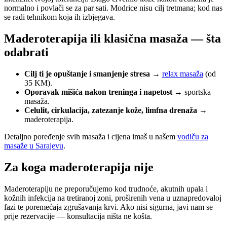
normalno i povlači se za par sati. Modrice nisu cilj tretmana; kod nas
se radi tehnikom koja ih izbjegava.
Maderoterapija ili klasična masaža — šta
odabrati
Cilj ti je opuštanje i smanjenje stresa
→
relax masaža
(od
35 KM).
Oporavak mišića nakon treninga i napetost
→ sportska
masaža.
Celulit, cirkulacija, zatezanje kože, limfna drenaža
→
maderoterapija.
Detaljno poređenje svih masaža i cijena imaš u našem
vodiču za
masaže u Sarajevu
.
Za koga maderoterapija nije
Maderoterapiju ne preporučujemo kod trudnoće, akutnih upala i
kožnih infekcija na tretiranoj zoni, proširenih vena u uznapredovaloj
fazi te poremećaja zgrušavanja krvi. Ako nisi sigurna, javi nam se
prije rezervacije — konsultacija ništa ne košta.