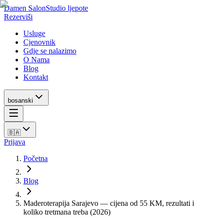
Damen Salon
Studio ljepote
Rezerviši
Usluge
Cjenovnik
Gdje se nalazimo
O Nama
Blog
Kontakt
bosanski
🇧🇦
Prijava
Početna
Blog
Maderoterapija Sarajevo — cijena od 55 KM, rezultati i
koliko tretmana treba (2026)