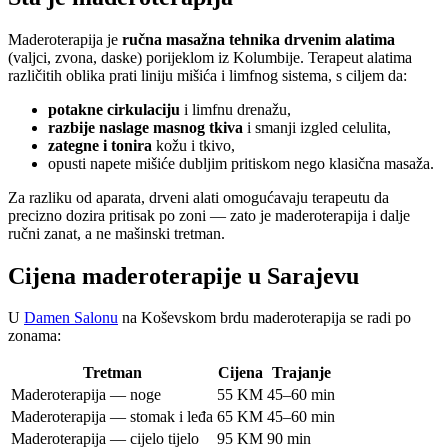
Maderoterapija je
ručna masažna tehnika drvenim alatima
(valjci, zvona, daske) porijeklom iz Kolumbije. Terapeut alatima
različitih oblika prati liniju mišića i limfnog sistema, s ciljem da:
potakne cirkulaciju
i limfnu drenažu,
razbije naslage masnog tkiva
i smanji izgled celulita,
zategne i tonira
kožu i tkivo,
opusti napete mišiće dubljim pritiskom nego klasična masaža.
Za razliku od aparata, drveni alati omogućavaju terapeutu da
precizno dozira pritisak po zoni — zato je maderoterapija i dalje
ručni zanat, a ne mašinski tretman.
Cijena maderoterapije u Sarajevu
U
Damen Salonu
na Koševskom brdu maderoterapija se radi po
zonama:
Tretman
Cijena
Trajanje
Maderoterapija — noge
55 KM
45–60 min
Maderoterapija — stomak i leđa
65 KM
45–60 min
Maderoterapija — cijelo tijelo
95 KM
90 min