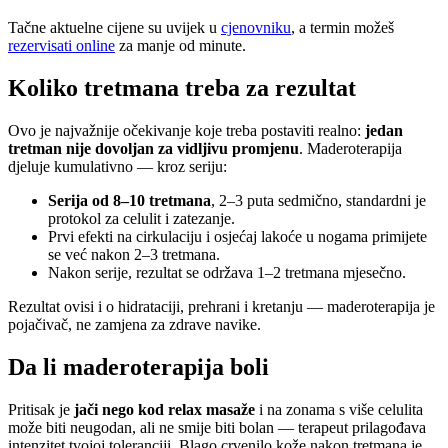
Tačne aktuelne cijene su uvijek u
cjenovniku
, a termin možeš
rezervisati online
za manje od minute.
Koliko tretmana treba za rezultat
Ovo je najvažnije očekivanje koje treba postaviti realno:
jedan
tretman nije dovoljan za vidljivu promjenu
. Maderoterapija
djeluje kumulativno — kroz seriju:
Serija od 8–10 tretmana
, 2–3 puta sedmično, standardni je
protokol za celulit i zatezanje.
Prvi efekti na cirkulaciju i osjećaj lakoće u nogama primijete
se već nakon 2–3 tretmana.
Nakon serije, rezultat se održava 1–2 tretmana mjesečno.
Rezultat ovisi i o hidrataciji, prehrani i kretanju — maderoterapija je
pojačivač, ne zamjena za zdrave navike.
Da li maderoterapija boli
Pritisak je
jači nego kod relax masaže
i na zonama s više celulita
može biti neugodan, ali ne smije biti bolan — terapeut prilagođava
intenzitet tvojoj toleranciji. Blago crvenilo kože nakon tretmana je